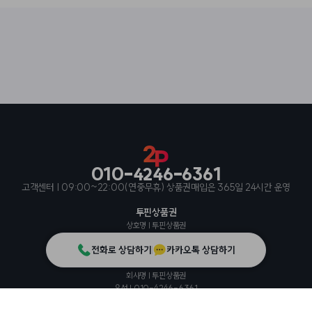
010-4246-6361
고객센터 |
09:00~22:00(연중무휴) 상품권매입은 365일 24시간 운영
투핀상품권
상호명 |
투핀상품권
대표 |
우송희,우예련
전화로 상담하기
카카오톡 상담하기
사업자등록번호 |
772-92-00885
경상북도 칠곡군 북중리3길 70
회사명 |
투핀상품권
유선 |
010-4246-6361
통신판매업신고번호 |
2022-경북칠곡-0215
©
투핀상품권
2024